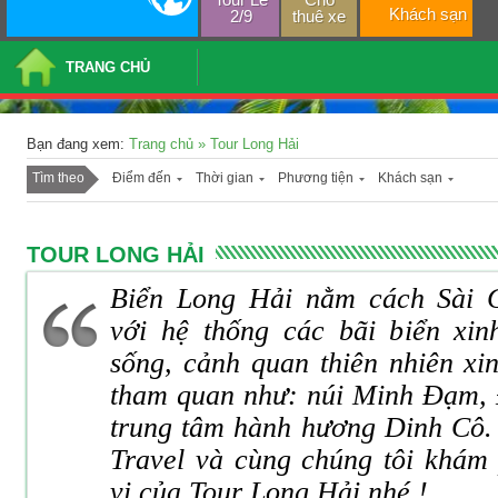
Khách sạn
2/9
thuê xe
TRANG CHỦ
Bạn đang xem:
Trang chủ
»
Tour Long Hải
Tìm theo
Điểm đến
Thời gian
Phương tiện
Khách sạn
TOUR LONG HẢI
Biển Long Hải nằm cách Sài 
với hệ thống các bãi biển xin
sống, cảnh quan thiên nhiên xi
tham quan như: núi Minh Đạm, 
trung tâm hành hương Dinh Cô.
Travel và cùng chúng tôi khám
vị của Tour Long Hải nhé !