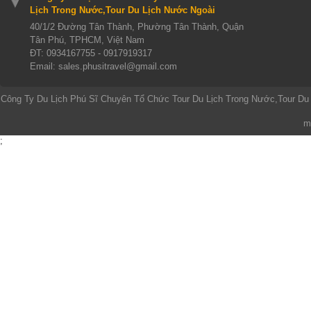
Lịch Trong Nước,Tour Du Lịch Nước Ngoài
40/1/2 Đường Tân Thành, Phường Tân Thành, Quận
Tân Phú, TPHCM, Việt Nam
ĐT:
0934167755 - 0917919317
Email: sales.phusitravel@gmail.com
Công Ty Du Lịch Phú Sĩ Chuyên Tổ Chức Tour Du Lịch Trong Nước,Tour Du
m
;