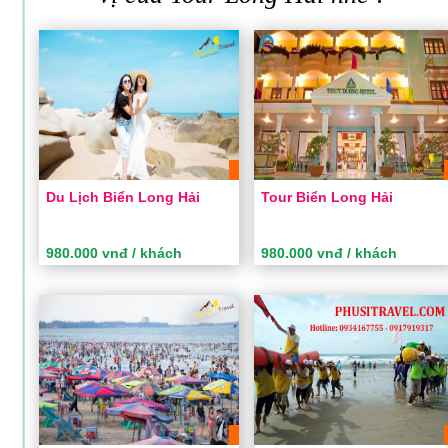
Du Lịch Biển Long Hải
Tour Biển Long Hải
980.000 vnđ / khách
980.000 vnđ / khách
Du Lịch Biển Long Hải
Tour Biển Long Hải
Thời gian:
2 Ngày 1 Đêm
Thời gian:
2 Ngày 1 Đêm
Phương tiện:
Ô tô
Phương tiện:
Ô tô
Khách sạn:
3 sao
Khách sạn:
3 sao
Khởi hành:
Sài Gòn
Khởi hành:
Sài Gòn