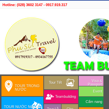
Hotline: (028) 3602 3147 - 0917.919.317
Visa &
Tour Tết
Passport
TOUR TRONG
NƯỚC
Event
Teambuilding
Cẩm nang
TOUR NƯỚC NGOÀI
Tour Lễ
Cho