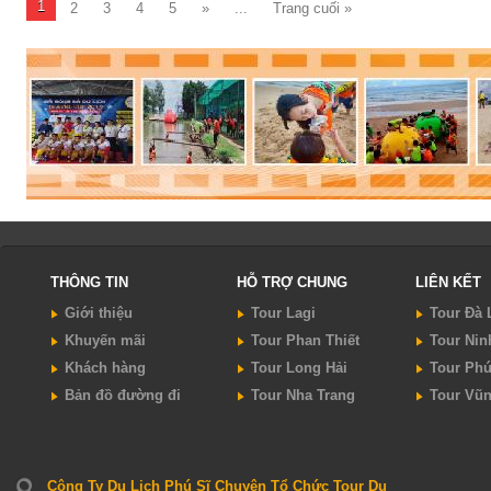
1
2
3
4
5
»
...
Trang cuối »
Thời gian:
2 ngày 1 đêm
Thời gian:
2 ngày 1 đêm
Phương tiện:
Ô tô
Phương tiện:
Ô tô
Khách sạn:
3 sao
Khách sạn:
Tiêu chuẩn
Khởi hành:
Sài Gòn
Khởi hành:
Sài Gòn
1.190.000Vnđ/Khách
980.000Vnđ/Khách
Giá:
Giá:
ĐẶT TOUR
ĐẶT TOUR
Xem chi tiết
Xem chi tiết
THÔNG TIN
HỖ TRỢ CHUNG
LIÊN KẾT
Giới thiệu
Tour Lagi
Tour Đà 
Khuyến mãi
Tour Phan Thiết
Tour Nin
Khách hàng
Tour Long Hải
Tour Ph
Bản đồ đường đi
Tour Nha Trang
Tour Vũ
Công Ty Du Lịch Phú Sĩ Chuyên Tổ Chức Tour Du