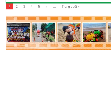
Tour du lịch Singapore -
Malaysia 7 ngày 6 đêm
1
2
3
4
5
»
...
Trang cuối »
Thời gian:
7 Ngày 6 Đêm
Phương tiện:
Máy bay
Khách sạn:
3 sao
Khởi hành:
Sài Gòn
12.900.000 VNĐ
Giá:
ĐẶT TOUR
Xem chi tiết