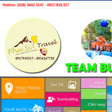
Hotline: (028) 3602 3147 - 0917.919.317
Visa &
Tour Tết
Passport
TOUR TRONG
NƯỚC
Event
Teambuilding
Cẩm nang
TOUR NƯỚC NGOÀI
Tour Lễ
Cho