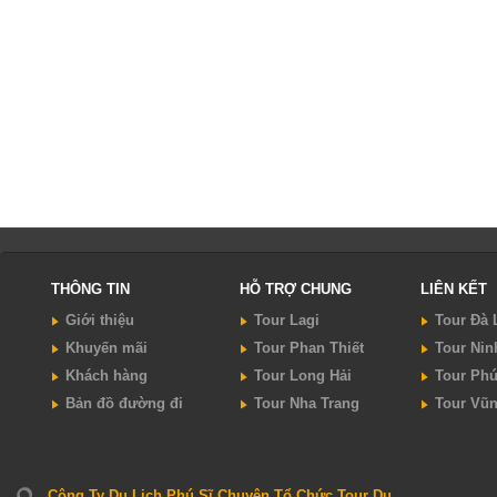
THÔNG TIN
HỖ TRỢ CHUNG
LIÊN KẾT
Giới thiệu
Tour Lagi
Tour Đà 
Khuyến mãi
Tour Phan Thiết
Tour Nin
Khách hàng
Tour Long Hải
Tour Ph
Bản đồ đường đi
Tour Nha Trang
Tour Vũ
Công Ty Du Lịch Phú Sĩ Chuyên Tổ Chức Tour Du