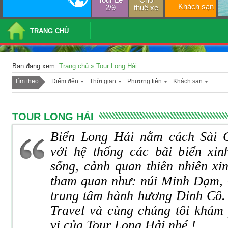
Khách sạn
2/9
thuê xe
TRANG CHỦ
Bạn đang xem:
Trang chủ
»
Tour Long Hải
Tìm theo
Điểm đến
Thời gian
Phương tiện
Khách sạn
TOUR LONG HẢI
Biển Long Hải nằm cách Sài 
với hệ thống các bãi biển xin
sống, cảnh quan thiên nhiên xi
tham quan như: núi Minh Đạm, 
trung tâm hành hương Dinh Cô.
Travel và cùng chúng tôi khám
vị của Tour Long Hải nhé !