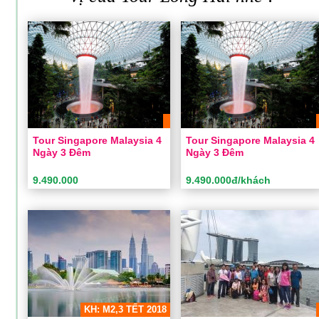
Tour Singapore Malaysia 4
Tour Singapore Malaysia 4
Ngày 3 Đêm
Ngày 3 Đêm
9.490.000
9.490.000đ/khách
Tour Singapore Malaysia 4
Tour Singapore Malaysia 4
Ngày 3 Đêm
Ngày 3 Đêm
Thời gian:
4 Ngày 3 Đêm
Thời gian:
4 Ngày 3 Đêm
Phương tiện:
Máy bay
Phương tiện:
Máy bay
Khách sạn:
3 sao
Khách sạn:
3 sao
Khởi hành:
Sài Gòn
Khởi hành:
Sài Gòn
KH: M2,3 TẾT 2018