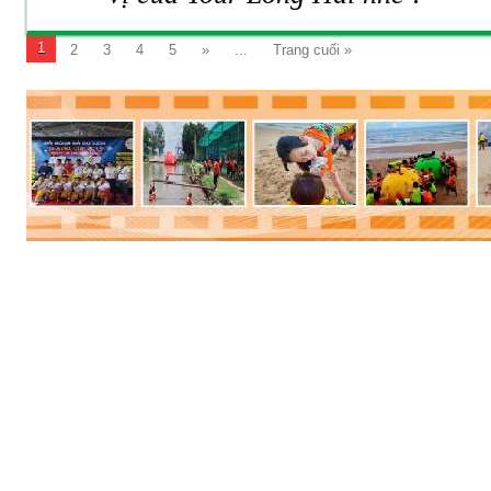
1
2
3
4
5
»
...
Trang cuối »