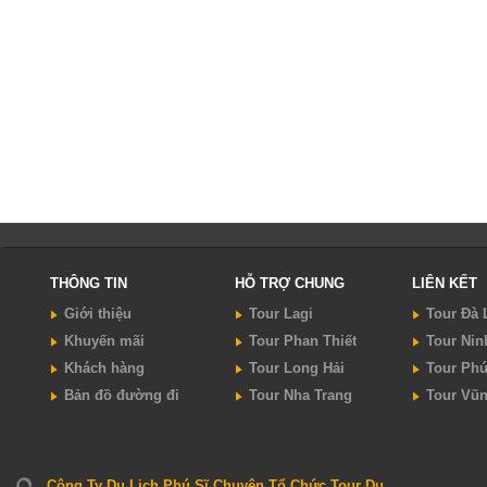
THÔNG TIN
HỖ TRỢ CHUNG
LIÊN KẾT
Giới thiệu
Tour Lagi
Tour Đà 
Khuyến mãi
Tour Phan Thiết
Tour Nin
Khách hàng
Tour Long Hải
Tour Ph
Bản đồ đường đi
Tour Nha Trang
Tour Vũ
Công Ty Du Lịch Phú Sĩ Chuyên Tổ Chức Tour Du