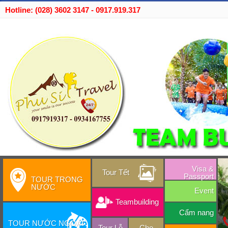
Hotline: (028) 3602 3147 - 0917.919.317
Visa &
Tour Tết
Passport
TOUR TRONG
NƯỚC
Event
Teambuilding
Cẩm nang
TOUR NƯỚC NGOÀI
Tour Lễ
Cho