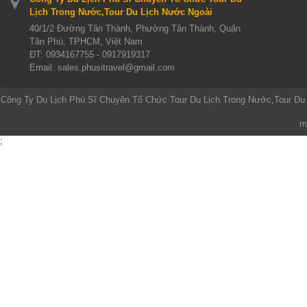
Lịch Trong Nước,Tour Du Lịch Nước Ngoài
40/1/2 Đường Tân Thành, Phường Tân Thành, Quận
Tân Phú, TPHCM, Việt Nam
ĐT:
0934167755 - 0917919317
Email: sales.phusitravel@gmail.com
Công Ty Du Lịch Phú Sĩ Chuyên Tổ Chức Tour Du Lịch Trong Nước,Tour Du
m
;