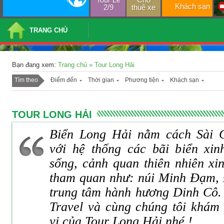
Khách sạn
2/9
thuê xe
TRANG CHỦ
Bạn đang xem:
Trang chủ
»
Tour Long Hải
Tìm theo
Điểm đến
Thời gian
Phương tiện
Khách sạn
TOUR LONG HẢI
Biển Long Hải nằm cách Sài 
với hệ thống các bãi biển xin
sống, cảnh quan thiên nhiên xi
tham quan như: núi Minh Đạm, 
trung tâm hành hương Dinh Cô.
Travel và cùng chúng tôi khám
vị của Tour Long Hải nhé !