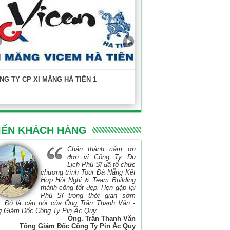
NG TY CP XI MĂNG HÀ TIÊN 1
KHOA XÂY DỰNG - ĐẠI HỌC
TP.HCM
IẾN KHÁCH HÀNG
Chân thành cảm ơn
đơn vị Công Ty Du
Lịch Phú Sĩ đã tổ chức
chương trình Tour Đà Nẵng Kết
Hợp Hội Nghị & Team Building
thành công tốt đẹp. Hẹn gặp lại
Phú Sĩ trong thời gian sớm
. Đó là câu nói của Ông Trần Thanh Văn -
g Giám Đốc Công Ty Pin Ắc Quy
Ông. Trần Thanh Văn
Tổng Giám Đốc Công Ty Pin Ắc Quy