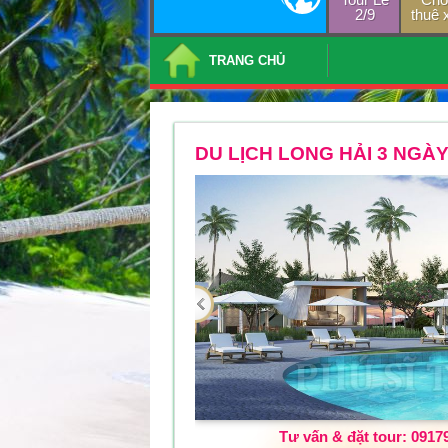
2/9
thuê 
TRANG CHỦ
DU LỊCH LONG HẢI 3 NGÀY
Tư vấn & đặt tour: 0917