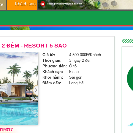
Khách sạn
xe
 2 ĐÊM - RESORT 5 SAO
Giá từ:
4.500.000Đ/Khách
Thời gian:
3 ngày 2 đêm
Phương tiện:
Ô tô
Khách sạn:
5 sao
Khởi hành:
Sài gòn
Điểm đến:
Long Hải
919317