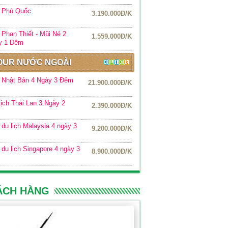
r Phú Quốc
3.190.000Đ/K
 Phan Thiết - Mũi Né 2
1.559.000Đ/K
y 1 Đêm
OUR NƯỚC NGOÀI
 Nhật Bản 4 Ngày 3 Đêm
21.900.000Đ/K
ịch Thai Lan 3 Ngày 2
2.390.000Đ/K
m
 du lịch Malaysia 4 ngày 3
9.200.000Đ/K
 du lịch Singapore 4 ngày 3
8.900.000Đ/K
ÁCH HÀNG