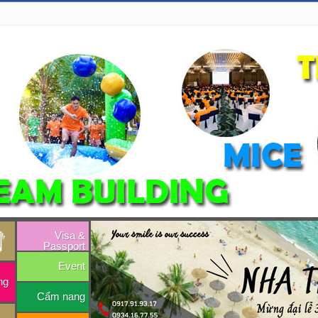
Visa &
Passport
Event
ng
Cẩm nang