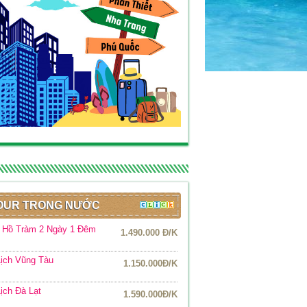
OUR TRONG NƯỚC
r Hồ Tràm 2 Ngày 1 Đêm
1.490.000 Đ/K
ịch Vũng Tàu
1.150.000Đ/K
ịch Đà Lạt
1.590.000Đ/K