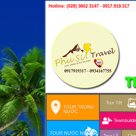
Hotline: (028) 3602 3147 - 0917.919.317
Tour Tết
TOUR TRONG
NƯỚC
Teambuildi
TOUR NƯỚC NGOÀI
Tour Lễ
Cho