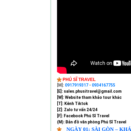
​PHÚ SĨ TRAVEL
[M]:
0917919317
-
0934167755
[E]: sales.phusitravel@gmail.com
[W]:
Website tham khảo tour khác
[T]:
Kênh Tiktok
[Z]:
Zalo tư vấn 24/24
[F]:
Facebook Phú Sĩ Travel
(M):
Bản đồ văn phòng Phú Sĩ Travel
NGÀY 01:
SÀI GÒN – KH