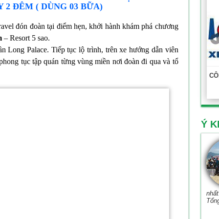
Y 2 ĐÊM ( DÙNG 03 BỮA)
ravel đón đoàn tại điểm hẹn, khởi hành khám phá chương
m
– Resort 5 sao.
 Long Palace. Tiếp tục lộ trình, trên xe hướng dẫn viên
, phong tục tập quán từng vùng miền nơi đoàn đi qua và tổ
CÔ
Ý K
nhất
Tổn