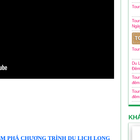
Tou
Tour
Ngà
T
Tour
Du L
Đê
Tour
đêm
Tour
đêm
KH
ÁM PHÁ CHƯƠNG TRÌNH DU LỊCH LONG