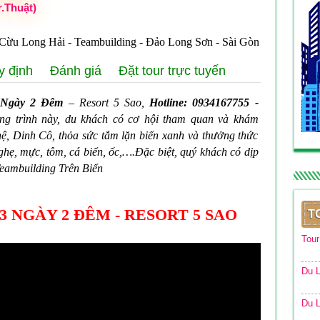
r.Thuật)
 Cừu Long Hải - Teambuilding - Đảo Long Sơn - Sài Gòn
y định
Đánh giá
Đặt tour trực tuyến
 Ngày 2 Đêm
– Resort 5 Sao,
Hotline: 0934167755 -
ng trình này, du khách có cơ hội tham quan và khám
, Dinh Cô, thỏa sức tắm lặn biển xanh và thưởng thức
ghẹ, mực, tôm, cá biển, ốc,….Đặc biệt, quý khách có dịp
eambuilding Trên Biển
3 NGÀY 2 ĐÊM - RESORT 5 SAO
T
Tou
Du L
Du L