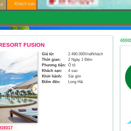
Khách sạn
xe
 RESORT FUSION
Giá từ:
2.490.000Vnđ/khách
Thời gian:
2 Ngày 1 Đêm
Phương tiện:
Ô tô
Khách sạn:
4 sao
Khởi hành:
Sài gòn
Điểm đến:
Long Hải
919317