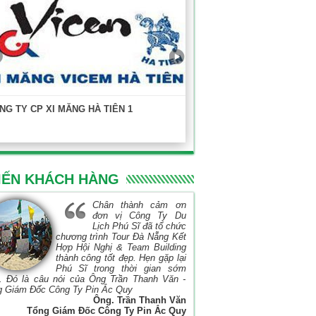
NG TY CP XI MĂNG HÀ TIÊN 1
KHOA XÂY DỰNG - ĐẠI HỌC
TP.HCM
IẾN KHÁCH HÀNG
Chân thành cảm ơn
đơn vị Công Ty Du
Lịch Phú Sĩ đã tổ chức
chương trình Tour Đà Nẵng Kết
Hợp Hội Nghị & Team Building
thành công tốt đẹp. Hẹn gặp lại
Phú Sĩ trong thời gian sớm
. Đó là câu nói của Ông Trần Thanh Văn -
g Giám Đốc Công Ty Pin Ắc Quy
Ông. Trần Thanh Văn
Tổng Giám Đốc Công Ty Pin Ắc Quy