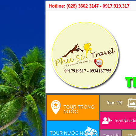
Hotline: (028) 3602 3147 - 0917.919.317
Tour Tết
TOUR TRONG
NƯỚC
Teambuildi
TOUR NƯỚC NGOÀI
Tour Lễ
Cho