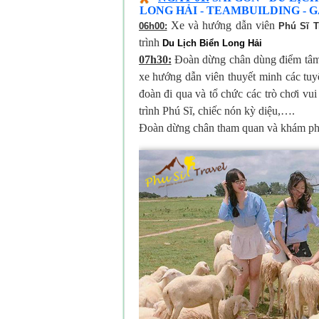
LONG HẢI - TEAMBUILDING - G
Xe và hướng dẫn viên
06h00:
Phú Sĩ T
trình
Du Lịch Biển Long Hải
07h30:
Đoàn dừng chân dùng điểm tâm tạ
xe hướng dẫn viên thuyết minh các tuy
đoàn đi qua và tổ chức các trò chơi vui
trình Phú Sĩ, chiếc nón kỳ diệu,….
Đoàn dừng chân tham quan và khám phá 