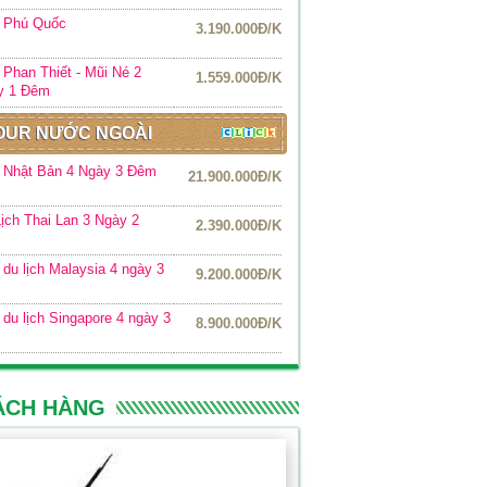
r Phú Quốc
3.190.000Đ/K
 Phan Thiết - Mũi Né 2
1.559.000Đ/K
y 1 Đêm
OUR NƯỚC NGOÀI
 Nhật Bản 4 Ngày 3 Đêm
21.900.000Đ/K
ịch Thai Lan 3 Ngày 2
2.390.000Đ/K
m
 du lịch Malaysia 4 ngày 3
9.200.000Đ/K
 du lịch Singapore 4 ngày 3
8.900.000Đ/K
ÁCH HÀNG