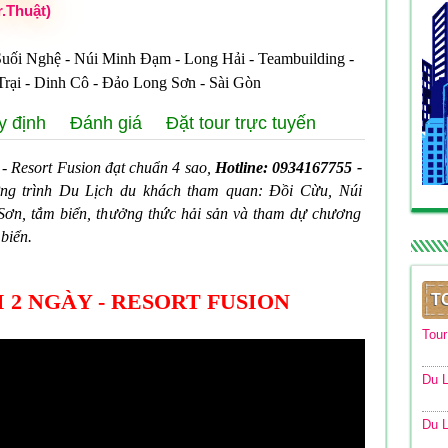
r.Thuật)
uối Nghệ - Núi Minh Đạm - Long Hải - Teambuilding -
Trại - Dinh Cô - Đảo Long Sơn - Sài Gòn
y định
Đánh giá
Đặt tour trực tuyến
- Resort Fusion đạt chuẩn 4 sao,
Hotline: 0934167755 -
ơng trình Du Lịch du khách tham quan: Đồi Cừu, Núi
n, tắm biển, thưởng thức hải sản và tham dự chương
biển.
 2 NGÀY - RESORT FUSION
T
Tou
Du L
Du L