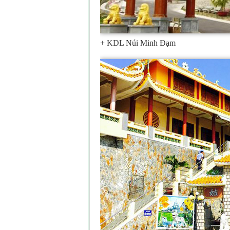
+ KDL Núi Minh Đạm