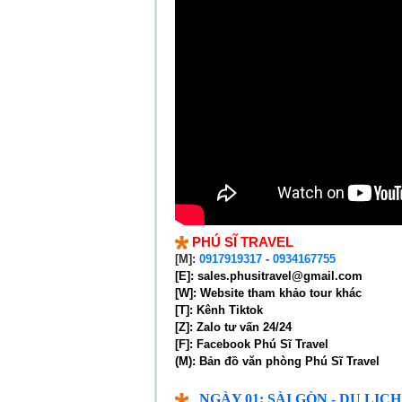
​PHÚ SĨ TRAVEL
[M]:
0917919317
-
0934167755
[E]: sales.phusitravel@gmail.com
[W]:
Website tham khảo tour khác
[T]:
Kênh Tiktok
[Z]:
Zalo tư vấn 24/24
[F]:
Facebook Phú Sĩ Travel
(M):
Bản đồ văn phòng Phú Sĩ Travel
NGÀY 01:
SÀI GÒN - DU LỊCH