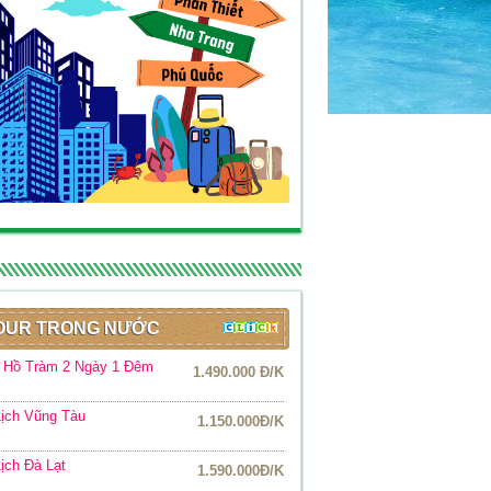
OUR TRONG NƯỚC
r Hồ Tràm 2 Ngày 1 Đêm
1.490.000 Đ/K
ịch Vũng Tàu
1.150.000Đ/K
ịch Đà Lạt
1.590.000Đ/K