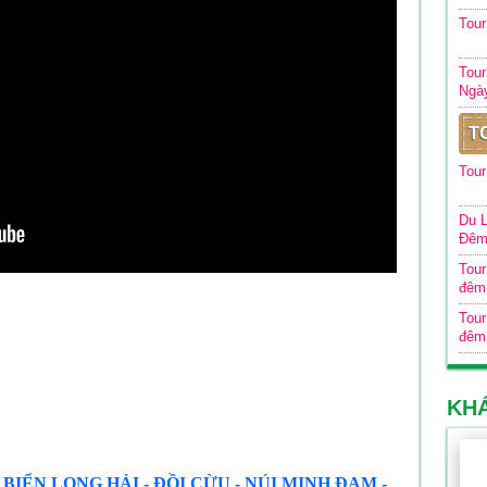
Tou
Tour
Ngà
T
Tour
Du L
Đê
Tour
đêm
Tour
đêm
KH
 BIỂN LONG HẢI - ĐỒI CỪU - NÚI MINH ĐẠM -