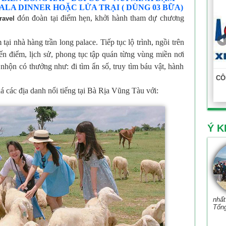
ALA DINNER HOẶC LỬA TRẠI ( DÙNG 03 BỮA)
đón đoàn tại điểm hẹn, khởi hành tham dự chương
ravel
i nhà hàng trần long palace. Tiếp tục lộ trình, ngồi trên
ến điểm, lịch sử, phong tục tập quán từng vùng miền nơi
 nhộn có thưởng như: đi tìm ẩn số, truy tìm báu vật, hành
CÔ
các địa danh nổi tiếng tại Bà Rịa Vũng Tàu với:
Ý K
nhất
Tổn