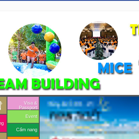
Visa &
Passport
Event
ng
Cẩm nang