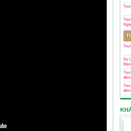
Tou
Tour
Ngà
T
Tour
Du L
Đê
Tour
đêm
Tour
đêm
KH