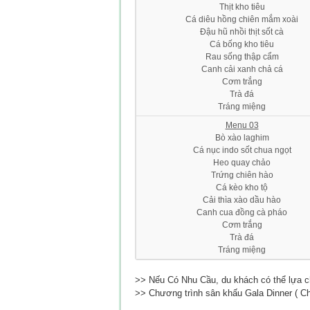
Thịt kho tiêu
Cá diêu hồng chiên mắm xoài
Đậu hũ nhồi thịt sốt cà
Cá bống kho tiêu
Rau sống thập cẩm
Canh cải xanh chả cá
Cơm trắng
Trà đá
Tráng miệng
Menu 03
Bò xào laghim
Cá nục indo sốt chua ngọt
Heo quay chảo
Trứng chiên hào
Cá kèo kho tộ
Cải thìa xào dầu hào
Canh cua đồng cà pháo
Cơm trắng
Trà đá
Tráng miệng
>> Nếu Có Nhu Cầu, du khách có thể lựa ch
>> Chương trình sân khấu Gala Dinner ( Chi