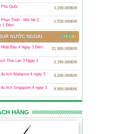
r Phú Quốc
3.190.000Đ/K
 Phan Thiết - Mũi Né 2
1.559.000Đ/K
y 1 Đêm
OUR NƯỚC NGOÀI
 Nhật Bản 4 Ngày 3 Đêm
21.900.000Đ/K
ịch Thai Lan 3 Ngày 2
2.390.000Đ/K
m
 du lịch Malaysia 4 ngày 3
9.200.000Đ/K
 du lịch Singapore 4 ngày 3
8.900.000Đ/K
ÁCH HÀNG