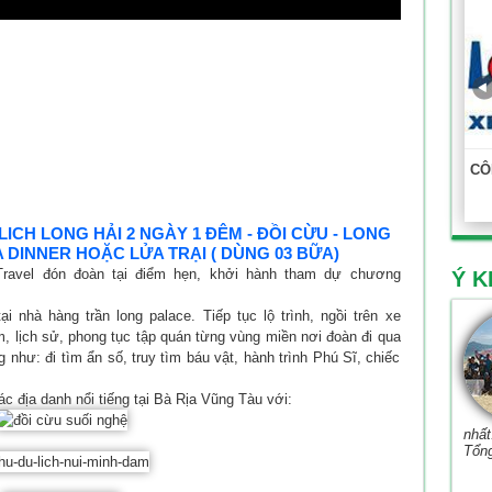
CÔ
LICH LONG HẢI 2 NGÀY 1 ĐÊM - ĐỒI CỪU - LONG
 DINNER HOẶC LỬA TRẠI ( DÙNG 03 BỮA)
avel đón đoàn tại điểm hẹn, khởi hành tham dự chương
Ý K
 nhà hàng trần long palace. Tiếp tục lộ trình, ngồi trên xe
, lịch sử, phong tục tập quán từng vùng miền nơi đoàn đi qua
 như: đi tìm ẩn số, truy tìm báu vật, hành trình Phú Sĩ, chiếc
địa danh nổi tiếng tại Bà Rịa Vũng Tàu với:
nhất
Tổn