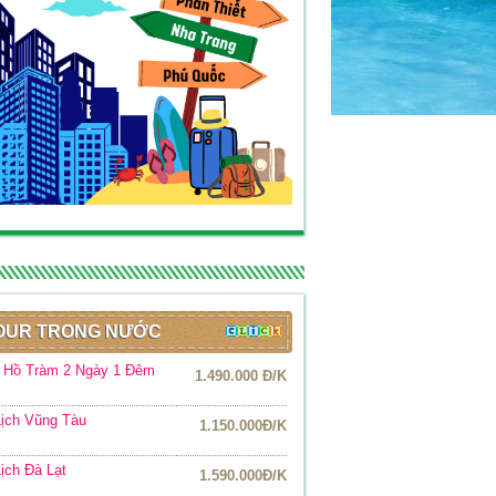
OUR TRONG NƯỚC
r Hồ Tràm 2 Ngày 1 Đêm
1.490.000 Đ/K
ịch Vũng Tàu
1.150.000Đ/K
ịch Đà Lạt
1.590.000Đ/K