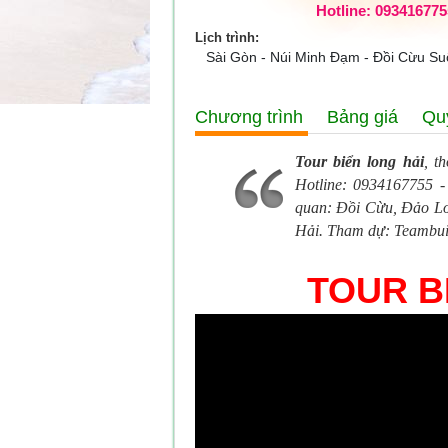
Hotline: 093416775
Lịch trình:
Sài Gòn - Núi Minh Đạm - Đồi Cừu Suố
Chương trình
Bảng giá
Qu
Tour biển long hải
, t
Hotline: 0934167755 -
quan: Đồi Cừu, Đảo L
Hải. Tham dự: Teambuil
TOUR B