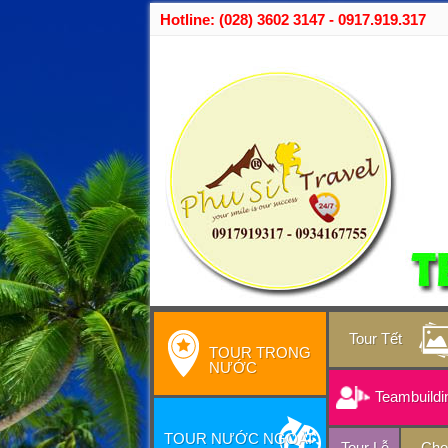
Hotline: (028) 3602 3147 - 0917.919.317
Tour Tết
TOUR TRONG
NƯỚC
Teambuildi
TOUR NƯỚC NGOÀI
Tour Lễ
Cho