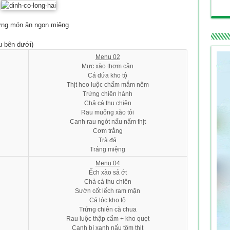
ững món ăn ngon miệng
u bên dưới)
Menu 02
Mực xào thơm cần
Cá dứa kho tộ
Thịt heo luộc chấm mắm nêm
Trứng chiên hành
Chả cá thu chiên
Rau muống xào tỏi
Canh rau ngót nấu nấm thịt
Cơm trắng
Trà đá
Tráng miệng
Menu 04
Ếch xào sả ớt
Chả cá thu chiên
Sườn cốt lếch ram mặn
Cá lóc kho tộ
Trứng chiên cà chua
Rau luộc thập cẩm + kho quẹt
Canh bí xanh nấu tôm thịt