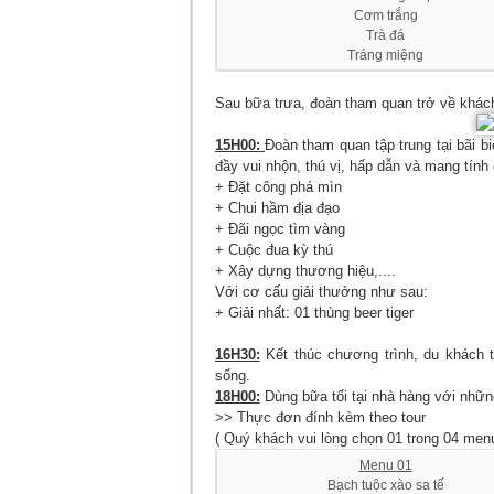
Cơm trắng
Trà đá
Tráng miệng
Sau bữa trưa, đoàn tham quan trở về khách
15H00:
Đoàn tham quan tập trung tại bãi b
đầy vui nhộn, thú vị, hấp dẫn và mang tính
+ Đặt công phá mìn
+ Chui hầm địa đạo
+ Đãi ngọc tìm vàng
+ Cuộc đua kỳ thú
+ Xây dựng thương hiệu,....
Với cơ cấu giải thưởng như sau:
+ Giải nhất: 01 thùng beer tiger
16H30:
Kết thúc chương trình, du khách t
sống.
18H00:
Dùng bữa tối tại nhà hàng với nhữ
>> Thực đơn đính kèm theo tour
( Quý khách vui lòng chọn 01 trong 04 men
Menu 01
Bạch tuộc xào sa tế