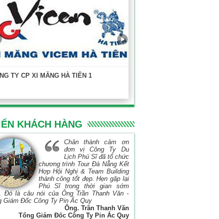
NG TY CP XI MĂNG HÀ TIÊN 1
KHOA XÂY DỰNG - ĐẠI HỌC
TP.HCM
IẾN KHÁCH HÀNG
Chân thành cảm ơn
đơn vị Công Ty Du
Lịch Phú Sĩ đã tổ chức
chương trình Tour Đà Nẵng Kết
Hợp Hội Nghị & Team Building
thành công tốt đẹp. Hẹn gặp lại
Phú Sĩ trong thời gian sớm
. Đó là câu nói của Ông Trần Thanh Văn -
g Giám Đốc Công Ty Pin Ắc Quy
Ông. Trần Thanh Văn
Tổng Giám Đốc Công Ty Pin Ắc Quy