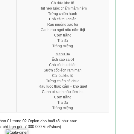
Cá dứa kho tộ
Thịt heo luộc chấm mắm nêm
Trứng chiên hành
Chả cá thu chiên
Rau muống xào tỏi
Canh rau ngót nấu nấm thịt
Cơm trắng
Trà đá
Tráng miệng
Menu 04
Ếch xào sả ớt
Chả cá thu chiên
Sườn cốt lếch ram mặn
Cá lóc kho tộ
Trứng chiên cà chua
Rau luộc thập cẩm + kho quẹt
Canh bí xanh nấu tôm thịt
Cơm trắng
Trà đá
Tráng miệng
ọn 01 trong 02 Otpion cho buổi tối như sau:
 phí trọn gói: 7.000.000 Vnđ/show)