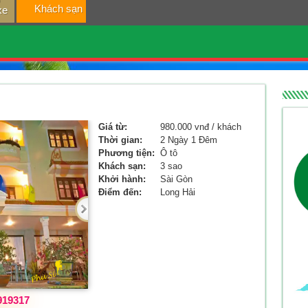
Khách sạn
xe
Giá từ:
980.000 vnđ / khách
Thời gian:
2 Ngày 1 Đêm
Phương tiện:
Ô tô
Khách sạn:
3 sao
Khởi hành:
Sài Gòn
Điểm đến:
Long Hải
919317