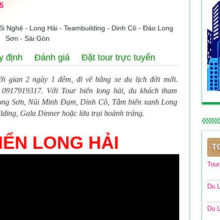
5
i Nghệ - Long Hải - Teambuilding - Dinh Cô - Đảo Long
Sơn - Sài Gòn
y định
Đánh giá
Đặt tour trực tuyến
hời gian 2 ngày 1 đêm, đi về bằng xe du lịch đời mới.
 0917919317. Với Tour biển long hải, du khách tham
ong Sơn, Núi Minh Đạm, Dinh Cô, Tắm biển xanh Long
ding, Gala Dinner hoặc lửa trại hoành tráng.
IỂN LONG HẢI
T
Tou
Du L
Du L