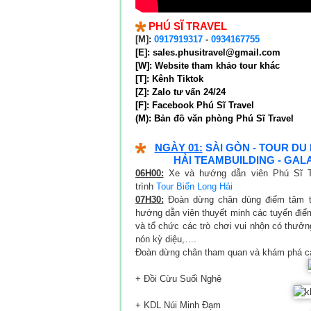
PHÚ SĨ TRAVEL
[M]:
0917919317
-
0934167755
[E]: sales.phusitravel@gmail.com
[W]:
Website tham khảo tour khác
[T]:
Kênh Tiktok
[Z]:
Zalo tư vấn 24/24
[F]:
Facebook Phú Sĩ Travel
(M):
Bản đồ văn phòng Phú Sĩ Travel
NGÀY 01:
SÀI GÒN - TOUR DU 
HẢI TEAMBUILDING - GALA
06H00:
Xe và hướng dẫn viên Phú Sĩ Tr
trình
Tour Biển Long Hải
07H30:
Đoàn dừng chân dùng điểm tâm tại
hướng dẫn viên thuyết minh các tuyến điểm
và tổ chức các trò chơi vui nhộn có thưởng
nón kỳ diệu,….
Đoàn dừng chân tham quan và khám phá các 
+ Đồi Cừu Suối Nghệ
+ KDL Núi Minh Đạm