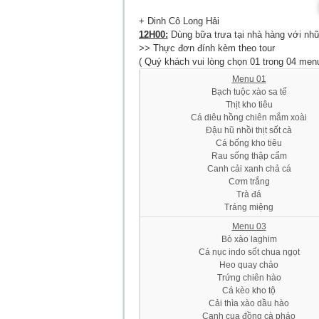
+ Dinh Cô Long Hải
12H00:
Dùng bữa trưa tại nhà hàng với nh
>> Thực đơn đính kèm theo tour
( Quý khách vui lòng chọn 01 trong 04 men
Menu 01
Bạch tuộc xào sa tế
Thịt kho tiêu
Cá diêu hồng chiên mắm xoài
Đậu hũ nhồi thịt sốt cà
Cá bống kho tiêu
Rau sống thập cẩm
Canh cải xanh chả cá
Cơm trắng
Trà đá
Tráng miệng
Menu 03
Bò xào laghim
Cá nục indo sốt chua ngọt
Heo quay chảo
Trứng chiên hào
Cá kèo kho tộ
Cải thìa xào dầu hào
Canh cua đồng cà pháo