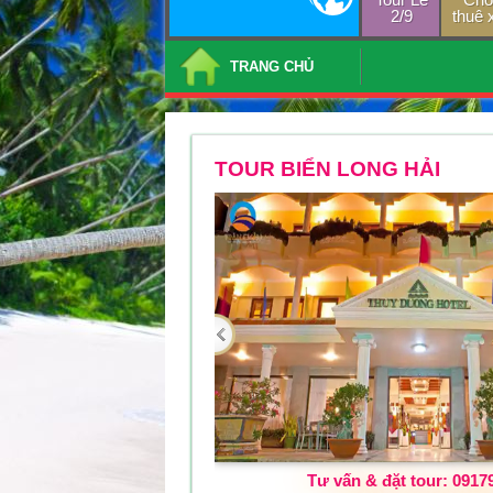
2/9
thuê 
TRANG CHỦ
TOUR BIỂN LONG HẢI
Tư vấn & đặt tour: 0917