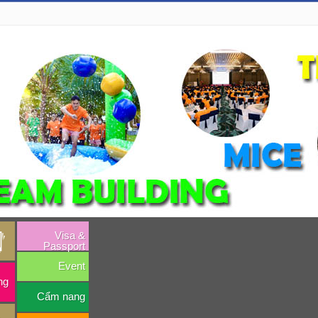
Visa &
Passport
Event
ng
Cẩm nang