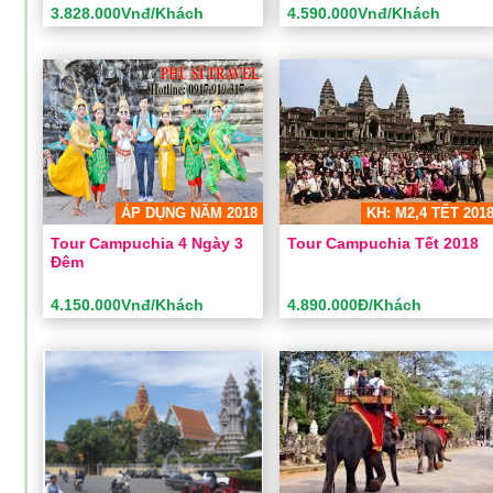
3.828.000Vnđ/Khách
4.590.000Vnđ/Khách
Tour Campuchia - Siem
Du Lịch Sihanouk Ville 4
Reap - Phnom Penh 4N3Đ
Ngày
Thời gian:
4 Ngày 3 Đêm
Thời gian:
4 Ngày 3 Đêm
Phương tiện:
Ô tô
Phương tiện:
Ô tô
Khách sạn:
4 sao
Khách sạn:
5 sao
Khởi hành:
Sài Gòn
Khởi hành:
Sài Gòn
ÁP DỤNG NĂM 2018
KH: M2,4 TẾT 201
3.828.000Vnđ/Khách
4.590.000Vnđ/Khách
Giá:
Giá:
Tour Campuchia 4 Ngày 3
Tour Campuchia Tết 2018
Đêm
ĐẶT TOUR
ĐẶT TOUR
Xem chi tiết
Xem chi tiết
4.150.000Vnđ/Khách
4.890.000Đ/Khách
Tour Campuchia 4 Ngày 3
Tour Campuchia Tết 2018
Đêm
Thời gian:
4 Ngày 3 Đêm
Thời gian:
4 Ngày 3 Đêm
Phương tiện:
Ô tô
Phương tiện:
Ô tô
Khách sạn:
4 sao
Khách sạn:
3 sao
Khởi hành:
Sài Gòn
Khởi hành:
Sài Gòn