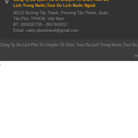
Lịch Trong Nước,Tour Du Lịch Nước Ngoài
40/1/2 Đường Tân Thành, Phường Tân Thành, Quận
Tân Phú, TPHCM, Việt Nam
ĐT:
0934167755 - 0917919317
Email: sales.phusitravel@gmail.com
Công Ty Du Lịch Phú Sĩ Chuyên Tổ Chức Tour Du Lịch Trong Nước,Tour Du
m
;