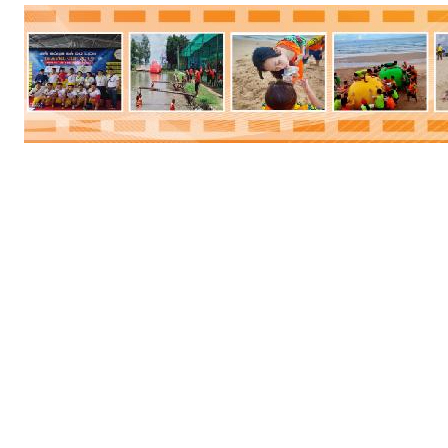
Phương tiện:
Ô tô
Phương tiện:
Ô tô
Khách sạn:
5 sao
Khách sạn:
3 sao
Khởi hành:
Sài Gòn
Khởi hành:
Sài Gòn
4.290.000Vnđ/Khách
4.090.000 VNĐ
Giá:
Giá:
ĐẶT TOUR
ĐẶT TOUR
Xem chi tiết
Xem chi tiết