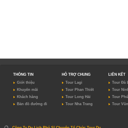
THÔNG TIN
HỖ TRỢ CHUNG
LIÊN KẾT
Giới thiệu
Tour Lagi
Tour Đà 
Khuyến mãi
Tour Phan Thiết
Tour Nin
Khách hàng
Tour Long Hải
Tour Ph
Bản đồ đường đi
Tour Nha Trang
Tour Vũ
Công Ty Du Lịch Phú Sĩ Chuyên Tổ Chức Tour Du