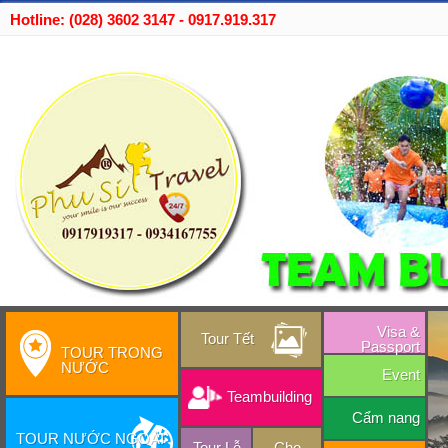
Hotline: (028) 3602 3147 - 0917.919.317
Visa &
Tour Tết
Passport
TOUR TRONG
NƯỚC
Event
Teambuilding
Cẩm nang
TOUR NƯỚC NGOÀI
Tour Lễ
Cho