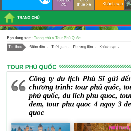
Khách sạn
2/9
thuê xe
TRANG CHỦ
Bạn đang xem:
Trang chủ
»
Tour Phú Quốc
Tìm theo
Điểm đến
Thời gian
Phương tiện
Khách sạn
TOUR PHÚ QUỐC
Công ty du lịch Phú Sĩ gửi đế
chương trình: tour phú quốc, to
phú quốc, du lich phu quoc, tou
dem, tour phu quoc 4 ngay 3 de
quoc