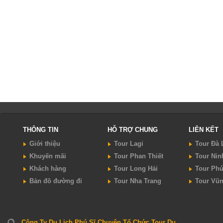
THÔNG TIN
HỖ TRỢ CHUNG
LIÊN KẾT
Giới thiệu
Tour Lagi
Tour Đà 
Khuyến mãi
Tour Phan Thiết
Tour Nin
Khách hàng
Tour Long Hải
Tour Ph
Bản đồ đường đi
Tour Nha Trang
Tour Vũ
Công Ty Du Lịch Phú Sĩ Chuyên Tổ Chức Tour Du