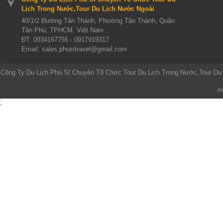
Lịch Trong Nước,Tour Du Lịch Nước Ngoài
40/1/2 Đường Tân Thành, Phường Tân Thành, Quận
Tân Phú, TPHCM, Việt Nam
ĐT:
0934167755 - 0917919317
Email: sales.phusitravel@gmail.com
Công Ty Du Lịch Phú Sĩ Chuyên Tổ Chức Tour Du Lịch Trong Nước,Tour Du
m
;