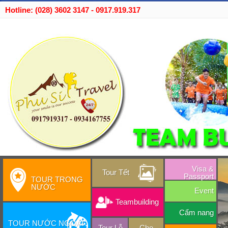
Hotline: (028) 3602 3147 - 0917.919.317
Visa &
Tour Tết
Passport
TOUR TRONG
NƯỚC
Event
Teambuilding
Cẩm nang
TOUR NƯỚC NGOÀI
Tour Lễ
Cho