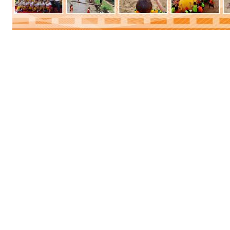
4.090.000 VNĐ
Giá:
ĐẶT TOUR
Xem chi tiết