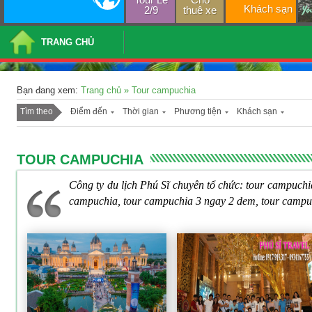
Khách sạn
2/9
thuê xe
TRANG CHỦ
Bạn đang xem:
Trang chủ
»
Tour campuchia
Tìm theo
Điểm đến
Thời gian
Phương tiện
Khách sạn
TOUR CAMPUCHIA
Công ty du lịch Phú Sĩ chuyên tổ chức: tour campuchia
campuchia, tour campuchia 3 ngay 2 dem, tour campu