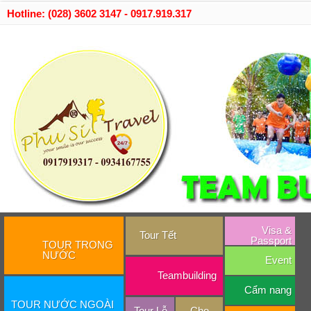
Hotline: (028) 3602 3147 - 0917.919.317
Visa &
Tour Tết
Passport
TOUR TRONG
NƯỚC
Event
Teambuilding
Cẩm nang
TOUR NƯỚC NGOÀI
Tour Lễ
Cho