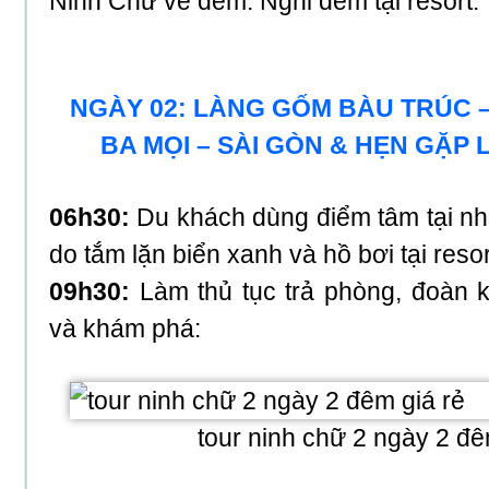
Ninh Chữ về đêm. Nghỉ đêm tại resort.
NGÀY 02: LÀNG GỐM BÀU TRÚC 
BA MỌI – SÀI GÒN & HẸN GẶP LẠ
06h30:
Du khách dùng điểm tâm tại nh
do tắm lặn biển xanh và hồ bơi tại resor
09h30:
Làm thủ tục trả phòng, đoàn 
và khám phá:
tour ninh chữ 2 ngày 2 đê