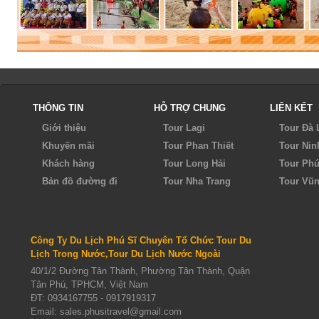
THÔNG TIN
HỖ TRỢ CHUNG
LIÊN KẾT
Giới thiệu
Tour Lagi
Tour Đà 
Khuyến mãi
Tour Phan Thiết
Tour Nin
Khách hàng
Tour Long Hải
Tour Ph
Bản đồ đường đi
Tour Nha Trang
Tour Vũ
Công Ty Du Lịch Phú Sĩ Chuyên Tổ Chức Tour Du
Lịch Trong Nước,Tour Du Lịch Nước Ngoài
40/1/2 Đường Tân Thành, Phường Tân Thành, Quận
Tân Phú, TPHCM, Việt Nam
ĐT:
0934167755 - 0917919317
Email: sales.phusitravel@gmail.com