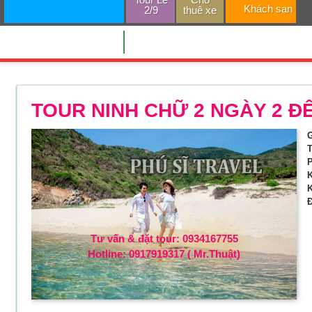
Khách sạn
2/9
thuê xe
TRANG CHỦ
TOUR NINH CHỮ 2 NGÀY 2 Đ
G
T
P
K
K
Đ
Tư vấn & đặt tour: 0934167755
Hotline: 0917919317 ( Mr.Thuật)