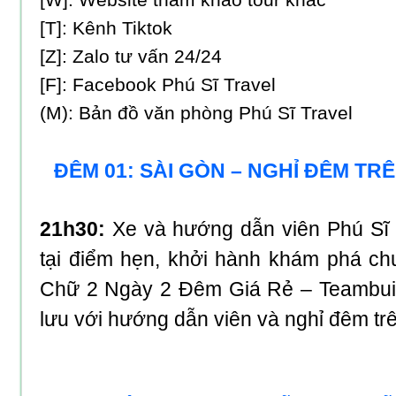
[W]:
Website tham khảo tour khác
[T]:
Kênh Tiktok
[Z]:
Zalo tư vấn 24/24
[F]:
Facebook Phú Sĩ Travel
(M):
Bản đồ văn phòng Phú Sĩ Travel
ĐÊM 01: SÀI GÒN – NGHỈ ĐÊM TR
21h30:
Xe và hướng dẫn viên Phú Sĩ 
tại điểm hẹn, khởi hành khám phá ch
Chữ 2 Ngày 2 Đêm Giá Rẻ
– Teambuil
lưu với hướng dẫn viên và nghỉ đêm trê